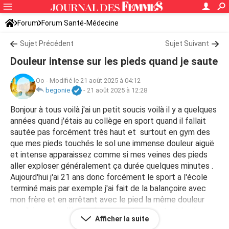
Forum
Forum Santé-Médecine
Symptômes et maladies courantes
Sujet Précédent
Sujet Suivant
Douleur intense sur les pieds quand je saute
Oo
-
Modifié le 21 août 2025 à 04:12
begonie
-
21 août 2025 à 12:28
Bonjour à tous voilà j'ai un petit soucis voilà il y a quelques
années quand j'étais au collège en sport quand il fallait
sautée pas forcément très haut et surtout en gym des
que mes pieds touchés le sol une immense douleur aiguë
et intense apparaissez comme si mes veines des pieds
aller exploser généralement ça durée quelques minutes .
Aujourd'hui j'ai 21 ans donc forcément le sport a l'école
terminé mais par exemple j'ai fait de la balançoire avec
mon frère et en arrêtant avec le pied la même douleur
que j'ai eu au collège même sensation pourtant le choque
Afficher la suite
entre le sol et le pied pas trop violent je me balançait pas