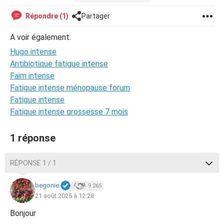
si fort que ça et je sais que parfois quand je marche et
que je descends d'un trottoir ça me le fait cette douleur
Répondre (1)
Partager
aiguë qui vient d'un coup et qui est insupportable.
A voir également:
Merci d'avance si une personne me répond et je me pose
Hugo intense
la question si c'est pas grave ou si je dois consulter un
Antibiotique fatigue intense
médecin par précaution .
Faim intense
Fatigue intense ménopause forum
Bonne journée.
Fatigue intense
Fatigue intense grossesse 7 mois
1 réponse
RÉPONSE 1 / 1
begonie
9 265
21 août 2025 à 12:28
Bonjour