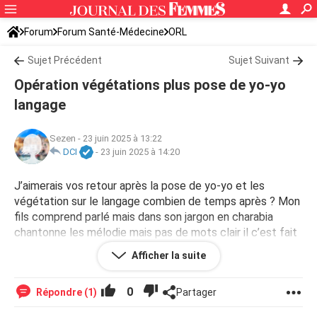
Forum
Forum Santé-Médecine
ORL
Sujet Précédent
Sujet Suivant
Opération végétations plus pose de yo-yo
langage
Sezen
-
23 juin 2025 à 13:22
DCI
-
23 juin 2025 à 14:20
J’aimerais vos retour après la pose de yo-yo et les
végétation sur le langage combien de temps après ? Mon
fils comprend parlé mais dans son jargon en charabia
chantonne les mélodie mais pas de mots clair il c’est fait
opérer vendredi merci vos témoignages ????
Afficher la suite
0
Répondre (1)
Partager