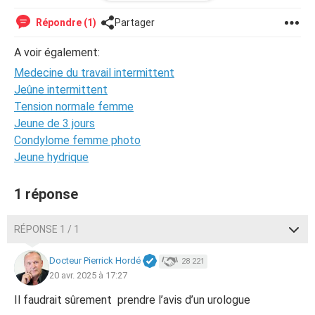
Je suis aller voir un médecin, des sages femmes, j'ai fais
de la rééducation périnéale. Alors que je n'avais même pas
Répondre (1)
Partager
eu de grossesse... Mais j'ai toujours ces foutues envies
irrépressibles.
A voir également:
Medecine du travail intermittent
Je suis la même dans cette situation ? , cela m'inquiète un
Jeûne intermittent
peu , vous avez des solutions ?
Tension normale femme
Merci d'avance. Lola.
Jeune de 3 jours
Condylome femme photo
Jeune hydrique
1 réponse
RÉPONSE 1 / 1
Docteur Pierrick Hordé
28 221
20 avr. 2025 à 17:27
Il faudrait sûrement prendre l’avis d’un urologue