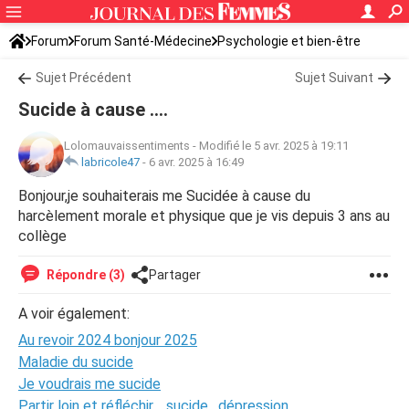
Forum
Forum Santé-Médecine
Psychologie et bien-être
Sujet Précédent
Sujet Suivant
Sucide à cause ....
Lolomauvaissentiments
-
Modifié le 5 avr. 2025 à 19:11
labricole47
-
6 avr. 2025 à 16:49
Bonjour,je souhaiterais me Sucidée à cause du
harcèlement morale et physique que je vis depuis 3 ans au
collège
Répondre (3)
Partager
A voir également:
Au revoir 2024 bonjour 2025
Maladie du sucide
Je voudrais me sucide
Partir loin et réfléchir .. sucide , dépression..