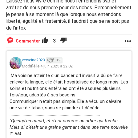
Laissez-nous vivre comme nous l'entendons svp et
arrêtez de nous prendre pour des riches. Personnellement
je pense à se moment là que lorsque nous entendons
liberté, égalité et fraternité, il faudrait que se ne soit pas
de l'intox
3
Commenter
verveine2023
358
Modifié le 4 juin 2025 à 22:02
Ma voisine atteinte d'un cancer orl invasif a dû se faire
enlever la langue, elle était hospitalisée de longs mois. Les
soins et nutritions entérales ont été assurés plusieurs
fois/jour, adaptés à ses besoins.
Communiquer n'était pas simple. Elle a vécu un calvaire
une vie de tabac, sans se plaindre et décède. .
..................................................................................................
"Quelqu’un meurt,
et c’est comme un arbre qui tombe.
Mais si c’était une graine
germant dans une terre nouvelle
?" BM