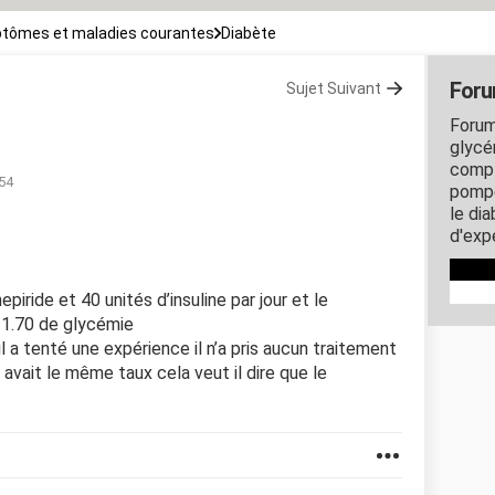
tômes et maladies courantes
Diabète
Foru
Sujet Suivant
Forum
glycém
compl
:54
pompe
le di
d'exp
piride et 40 unités d’insuline par jour et le
n 1.70 de glycémie
 il a tenté une expérience il n’a pris aucun traitement
 avait le même taux cela veut il dire que le