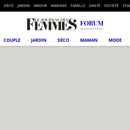
DÉCO
JARDIN
AMOUR
MARIAGE
FAMILLE
SANTÉ
SOCIÉTÉ
STA
FORUM
COUPLE
JARDIN
DÉCO
MAMAN
MODE