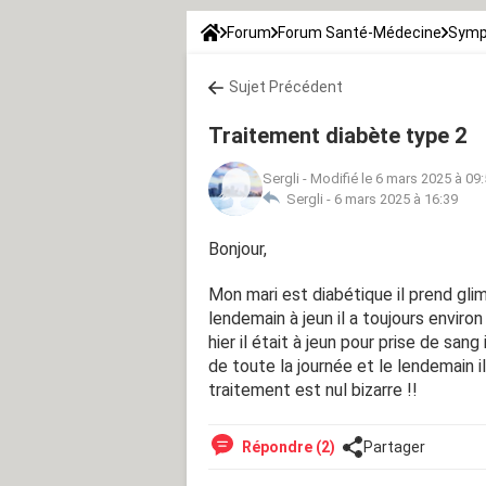
Forum
Forum Santé-Médecine
Symp
Sujet Précédent
Traitement diabète type 2
Sergli
-
Modifié le 6 mars 2025 à 09
Sergli -
6 mars 2025 à 16:39
Bonjour,
Mon mari est diabétique il prend glime
lendemain à jeun il a toujours enviro
hier il était à jeun pour prise de sang
de toute la journée et le lendemain il
traitement est nul bizarre !!
Répondre (2)
Partager