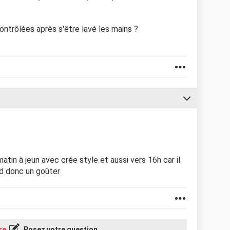
ontrôlées après s'être lavé les mains ?
matin à jeun avec crée style et aussi vers 16h car il
nd donc un goûter
re
Posez votre question