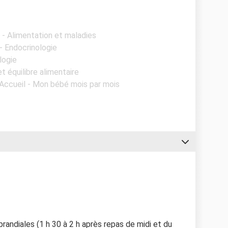
l - Alimentation et maladies
 - Endocrinologie
logie
t équilibre alimentaire
 Accueil - Mon bébé mois par mois
prandiales (1 h 30 à 2 h après repas de midi et du