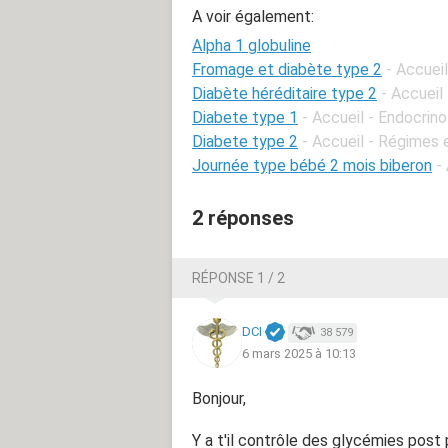
A voir également:
Alpha 1 globuline
Fromage et diabète type 2
- Accuei
Diabète héréditaire type 2
- Accueil
Diabete type 1
- Accueil - Endocrino
Diabete type 2
- Accueil - Régimes e
Journée type bébé 2 mois biberon
-
2 réponses
RÉPONSE 1 / 2
DCI
38 579
6 mars 2025 à 10:13
Bonjour,
Y a t'il contrôle des glycémies post 