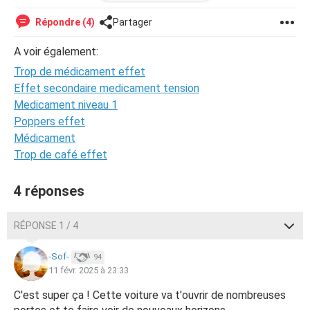
Répondre (4)
Partager
et une boite de metopimazine venipharm
A voir également:
quels sont les effets ?
Trop de médicament effet
est ce grave ?
Effet secondaire medicament tension
Medicament niveau 1
Poppers effet
Médicament
Trop de café effet
4 réponses
RÉPONSE 1 / 4
-Sof-
94
11 févr. 2025 à 23:33
C'est super ça ! Cette voiture va t'ouvrir de nombreuses