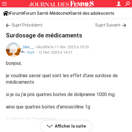
Forum
Forum Santé-Médecine
Santé des adolescents
Sujet Précédent
Sujet Suivant
Surdosage de médicaments
_.Mia.__
-
Modifié le 11 févr. 2025 à 19:55
-Sof-
-
12 févr. 2025 à 14:37
bonjour,
je voudrais savoir quel sont les effet d'une surdose de
médicaments
si je ou j'ai pris quatres boites de dolipranne 1000 mg
ainsi que quatres boites d'amoxicilline 1g
6 gélules de furadantine
Afficher la suite
deux comprimés de ciprofloxacine