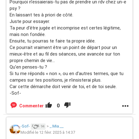
Pourquoi n’essaierais-tu pas de prendre un rdv chez un-e
psy ?
En laissant tes à priori de côté.
Juste pour essayer.
Ta peur d’être jugée et incomprise est certes légitime,
mais non fondée.
Ensuite, tu pourras te faire ta propre idée.
Ce pourrait vraiment être un point de départ pour un
mieux-être et au fil des séances, une avancée sur ton
propre chemin de vie…
Qu’en penses-tu ?
Si tu me réponds « non », ou en d’autres termes, que tu
campes sur tes positions, je n’insisterai plus.
Car cette démarche doit venir de toi, et de toi seule.
-Sof-
0
Commenter
-Sof-
>
_.Mia.__
94
Modifié le 12 févr. 2025 à 14:37