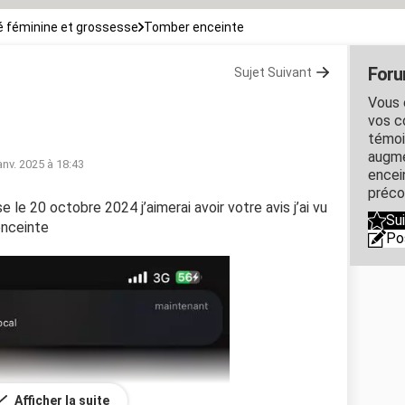
 féminine et grossesse
Tomber enceinte
Foru
Sujet Suivant
Vous 
vos c
témoi
augme
anv. 2025 à 18:43
encein
préco
se le 20 octobre 2024 j’aimerai avoir votre avis j’ai vu
Su
 enceinte
Po
Afficher la suite