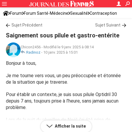
Forum
Forum Santé-Médecine
Sexualité
Contraception
Sujet Précédent
Sujet Suivant
Saignement sous pilule et gastro-entérite
Chicon2456
-
Modifié le 9 janv. 2025 à 08:14
Radinoz
-
10 janv. 2025 à 15:01
Bonjour à tous,
Je me tourne vers vous, un peu préoccupée et étonnée
de la situation que je traverse.
Pour établir un contexte, je suis sous pilule Optidril 30
depuis 7 ans, toujours prise à l’heure, sans jamais aucun
problème.
Lors de la nuit du réveillon de Noël, j’ai été prise de
vomissements.
Afficher la suite