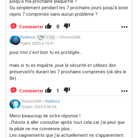
jusqu’à ma prochaine plaquette ?
Ou simplement pendant les 7 prochains jours jusqu’à avoir
Vous remerciant par avance de votre temps, je vous
repris 7 comprimés sans aucun problème ?
souhaite une agréable journée
0
Commenter
Radinoz
>
Chicon2456
1 166
9 janv. 2025 à 15:41
pour moi c'est bon tu es protégée...
mais si tu es inquiète, joue la sécurité et utilisez des
préservatifs durant les 7 prochains comprimés (ok dès le
8e).
1
Commenter
Chicon2456
>
Radinoz
10 janv. 2025 à 06:54
Merci beaucoup de votre réponse !
J’hésite à aller consulter après tout cela car j’ai peur que
la pilule ne me convienne plus…
Les saignements que j’ai actuellement ne s’apparentent