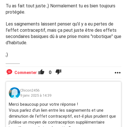
Seulement voilà, hier soir j’ai constaté des saignements
Tu as fait tout juste ;) Normalement tu es bien toujours
vaginaux. Je suis assez surprise car, d’une part, ayant suivi
protégée.
la notice à la lettre, rien ne laisse présager un oubli de
pilule vu la marche que j’ai suivi.
Les saignements laissent penser qu’il y a eu pertes de
l’effet contraceptif, mais ça peut juste être des effets
Dautre part, le seul « oubli » qui aurait pu être considéré
secondaires basiques dû à une prise moins "robotique" que
est celui de la nuit du 6 au 7 mais, étant dans ma
d’habitude.
deuxième semaine de plaquette, je crois savoir qu’un oubli
en deuxième semaine n’est pas conséquent.
;)
Je vous avoue être un peu perdue sur la marche à suivre,
mettre des préservatifs ? si oui jusqu’à quand ? Suis-je
0
Commenter
encore protégée ?
Ces saignements sont vraiment inhabituels chez moi…
Chicon2456
tout comme cette vilaine gastro qui m’a prise d’un coup.
9 janv. 2025 à 14:39
Merci beaucoup pour votre réponse !
Je continue à prendre un seul smecta à 12h donc bien à
Vous parlez d’un lien entre les saignements et une
distance de ma pilule puisque même si mes selles sont
diminution de l’effet contraceptif, est-il plus prudent que
revenues à 1x/jour, leur consistance reste totalement
j’utilise un moyen de contraception supplémentaire
aqueuse, est-ce que cela pose un problème ?