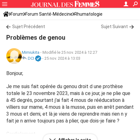
Forum
Forum Santé-Médecine
Rhumatologie
Sujet Précédent
Sujet Suivant
Problèmes de genou
Mimiukita
-
Modifié le 25 nov. 2024 à 12:27
DCI
-
25 nov. 2024 à 13:03
Bonjour,
Je me suis fait opérée du genou droit d une prothèse
totale le 23 novembre 2023, mais à ce jour, je ne plie que
à 45 degrés, pourtant j'ai fait 4 mous de rééducation à
villiers sur marne, 4 mous à la musse, puis en arrêt pendant
3 mous et demi, et là je viens de reprendre mais rien n y
fait je n arrive toujours pas à plier, que dois-je faire ?
Cordialement