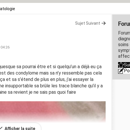
atologie
Foru
Sujet Suivant
Forum
diagn
soins
 04:26
sympt
affec
Su
uesque sa pourrai être et si quelqu’un a déjà eu ça
Po
st des condylome mais sa n’y ressemble pas cela
 ça et sa s’étend de plus en plus, j’ai essayer la
 insupportable sa brûle les trace blanche qu’il y a
ne sa revient je ne sais pas quoi faire
Afficher la suite