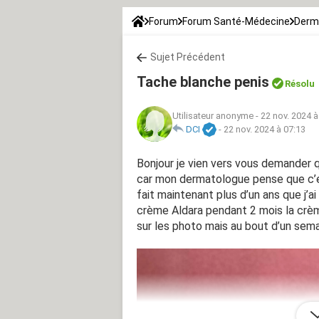
Forum
Forum Santé-Médecine
Derm
Sujet Précédent
Tache blanche penis
Résolu
Utilisateur anonyme
-
22 nov. 2024 à
DCI
-
22 nov. 2024 à 07:13
Bonjour je vien vers vous demander q
car mon dermatologue pense que c’e
fait maintenant plus d’un ans que j’ai
crème Aldara pendant 2 mois la crème
sur les photo mais au bout d’un semai