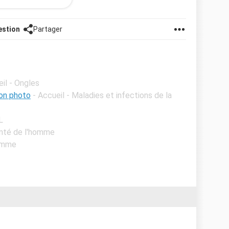
estion
Partager
eil - Ongles
on photo
- Accueil - Maladies et infections de la
L
anté de l'homme
homme