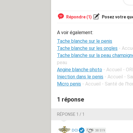
Répondre (1)
Posez votre qu
A voir également:
Tache blanche sur le penis
Tache blanche sur les ongles
- Accu
Tache blanche sur la peau champign
peau
Angine blanche photo
- Accueil - OR
Injection dans le penis
- Accueil - S
Micro penis
- Accueil - Santé de l'
1 réponse
RÉPONSE 1 / 1
DCI
38 519