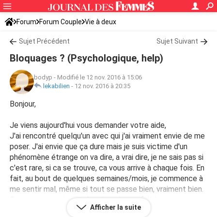
Forum
Forum Couple
Vie à deux
Sujet Précédent
Sujet Suivant
Bloquages ? (Psychologique, help)
bodyp
-
Modifié le 12 nov. 2016 à 15:06
lekabilien
-
12 nov. 2016 à 20:35
Bonjour,
Je viens aujourd'hui vous demander votre aide,
J'ai rencontré quelqu'un avec qui j'ai vraiment envie de me
poser. J'ai envie que ça dure mais je suis victime d'un
phénomène étrange on va dire, a vrai dire, je ne sais pas si
c'est rare, si ca se trouve, ca vous arrive à chaque fois. En
fait, au bout de quelques semaines/mois, je commence à
me sentir mal, même si tout se passe bien, vraiment bien.
Comme un sentiment de prisonnier, en fait je ne sais pas
Afficher la suite
mettre de mots dessus, ce qui a tendance à m'agacer... Je