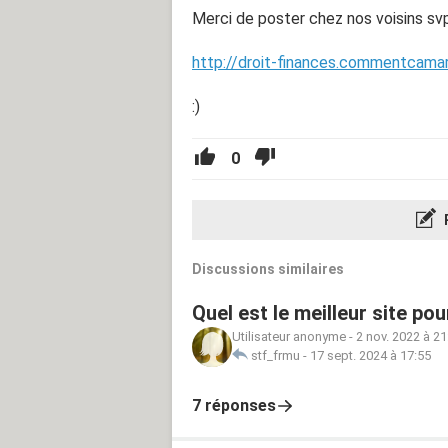
Merci de poster chez nos voisins svp
http://droit-finances.commentcama
:)
0
Discussions similaires
Quel est le meilleur site pou
Utilisateur anonyme
-
2 nov. 2022 à 21
stf_frmu
-
17 sept. 2024 à 17:55
7 réponses