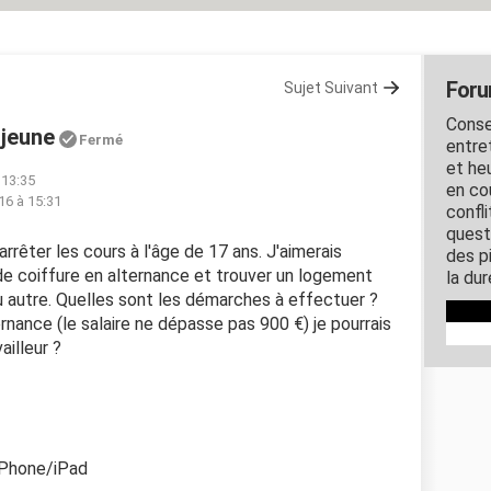
Foru
Sujet Suivant
Conse
 jeune
Fermé
entre
et he
 13:35
en cou
016 à 15:31
confl
quest
ai arrêter les cours à l'âge de 17 ans. J'aimerais
des pi
de coiffure en alternance et trouver un logement
la dur
ou autre. Quelles sont les démarches à effectuer ?
nance (le salaire ne dépasse pas 900 €) je pourrais
ailleur ?
iPhone/iPad