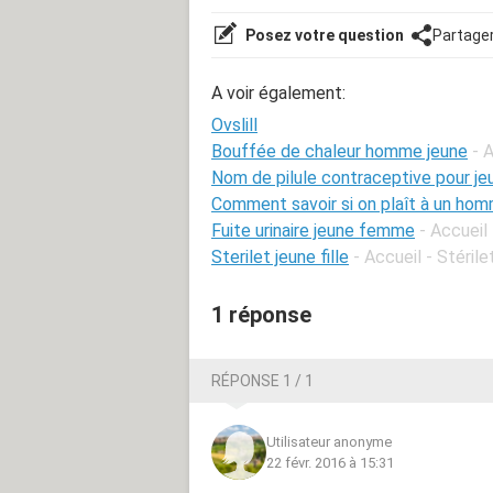
Posez votre question
Partage
A voir également:
Ovslill
Bouffée de chaleur homme jeune
- 
Nom de pilule contraceptive pour jeu
Comment savoir si on plaît à un hom
Fuite urinaire jeune femme
- Accueil
Sterilet jeune fille
- Accueil - Stérile
1 réponse
RÉPONSE 1 / 1
Utilisateur anonyme
22 févr. 2016 à 15:31