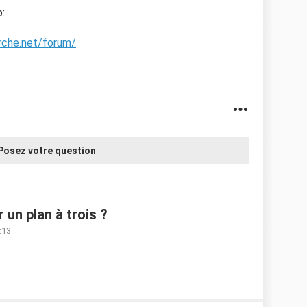
:
rche.net/forum/
Posez votre question
r un plan à trois ?
:13