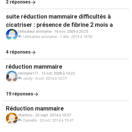
2 réponses
suite réduction mammaire difficultés à
cicatriser : présence de fibrine 2 mois a
Utilisateur anonyme
-
16 nov. 2009 à 20:25
Utilisateur anonyme
-
1 déc. 2015 à 18:50
4 réponses
réduction mammaire
carolyne171
-
13 oct. 2008 à 14:23
cindy
-
9 oct. 2014 à 10:27
19 réponses
Réduction mammaire
chachou
-
26 sept. 2014 à 10:57
Danielle
-
20 oct. 2014 à 19:47