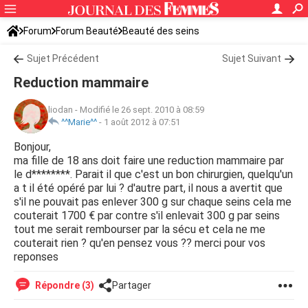
Forum
Forum Beauté
Beauté des seins
Sujet Précédent
Sujet Suivant
Reduction mammaire
liodan
-
Modifié le 26 sept. 2010 à 08:59
^^Marie^^
-
1 août 2012 à 07:51
Bonjour,
ma fille de 18 ans doit faire une reduction mammaire par
le d********. Parait il que c'est un bon chirurgien, quelqu'un
a t il été opéré par lui ? d'autre part, il nous a avertit que
s'il ne pouvait pas enlever 300 g sur chaque seins cela me
couterait 1700 € par contre s'il enlevait 300 g par seins
tout me serait rembourser par la sécu et cela ne me
couterait rien ? qu'en pensez vous ?? merci pour vos
reponses
Répondre (3)
Partager