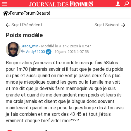
Forum
Forum Beauté
Sujet Précédent
Sujet Suivant
Poids modèle
Grace_min
-
Modifié le 9 janv. 2023 à 07:47
Andy31200
-
10 janv. 2023 à 07:58
Bonjour alors j'aimerais être modèle mais je fais 58kilos
pour 1m70 j'aimerais savoir si il faut que je perde du poids
ou pas et aussi quand on me voit je parais deux fois plus
mince je m'explique quand les gens ou la famille me voit
et me dit que je devrais faire mannequin vu que je suis
grande et quand ils me demandent mon poids et leurs ils
me crois jamais et disent que je blague donc souvent
maintenant quand on me pose la question je dis à ton avis
je fais combien et me sort des 43 45 et tout j'étais
vraiment choqué bref aider moi????