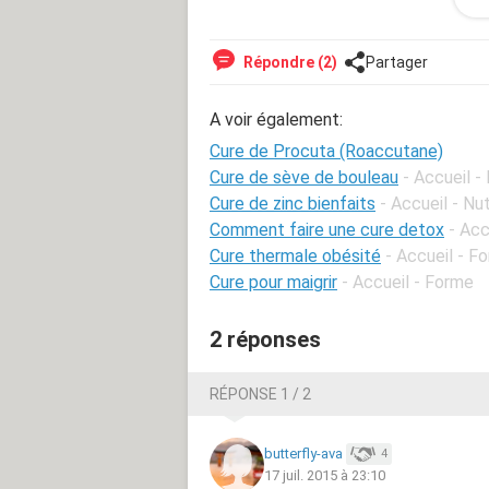
SEULEMENT 2 semaine de traitement 
seche, levres seches et mal au dos, j
vous, ainsi que la fin de la poussée 
Répondre (2)
Partager
m'inquiete aussi pour le soleil et le
beaucoup meme si le medoc joue en 
A voir également:
Cure de Procuta (Roaccutane)
Cure de sève de bouleau
- Accueil -
Cure de zinc bienfaits
- Accueil - Nu
Comment faire une cure detox
- Acc
Cure thermale obésité
- Accueil - F
Cure pour maigrir
- Accueil - Forme
2 réponses
RÉPONSE 1 / 2
butterfly-ava
4
17 juil. 2015 à 23:10