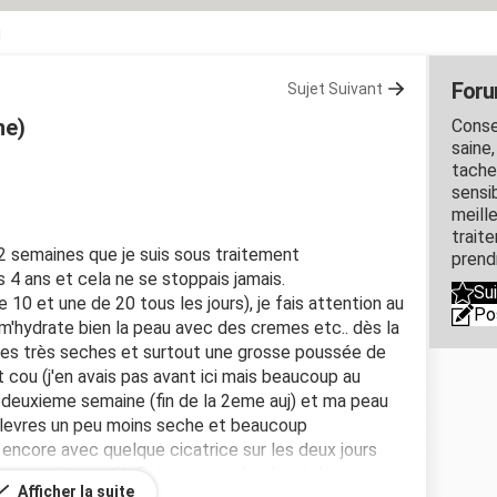
u
Foru
Sujet Suivant
ne)
Conse
saine
taches
sensi
meill
trait
 2 semaines que je suis sous traitement
prend
is 4 ans et cela ne se stoppais jamais.
Su
 10 et une de 20 tous les jours), je fais attention au
Po
m'hydrate bien la peau avec des cremes etc.. dès la
res très seches et surtout une grosse poussée de
 cou (j'en avais pas avant ici mais beaucoup au
ma deuxieme semaine (fin de la 2eme auj) et ma peau
les levres un peu moins seche et beaucoup
 encore avec quelque cicatrice sur les deux jours
er petit a petit. Est-ce normal au bout de
Afficher la suite