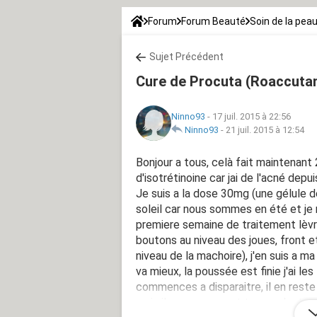
Forum
Forum Beauté
Soin de la pea
Sujet Précédent
Cure de Procuta (Roaccuta
Ninno93
-
17 juil. 2015 à 22:56
Ninno93
-
21 juil. 2015 à 12:54
Bonjour a tous, celà fait maintenant
d'isotrétinoine car jai de l'acné depu
Je suis a la dose 30mg (une gélule de
soleil car nous sommes en été et je 
premiere semaine de traitement lèv
boutons au niveau des joues, front et
niveau de la machoire), j'en suis a 
va mieux, la poussée est finie j'ai 
commences a disparaitre, il en reste
mais ils commencent tous a s'estomp