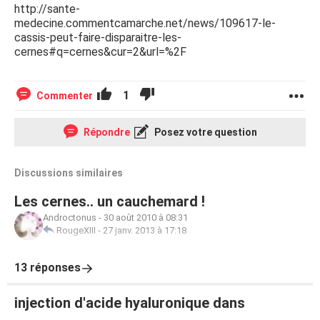
http://sante-
medecine.commentcamarche.net/news/109617-le-
cassis-peut-faire-disparaitre-les-
cernes#q=cernes&cur=2&url=%2F
1
Commenter
Répondre
Posez votre question
Discussions similaires
Les cernes.. un cauchemard !
Androctonus
-
30 août 2010 à 08:31
RougeXIII
-
27 janv. 2013 à 17:18
13 réponses
injection d'acide hyaluronique dans