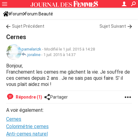
Forum
Forum Beauté
Sujet Précédent
Sujet Suivant
Cernes
pamelarizk
-
Modifié le 1 juil. 2015 à 14:28
joraline
-
1 juil. 2015 à 14:37
Bonjour,
Franchement les cernes me gâchent la vie. Je souffre de
ces cernes depuis 2 ans . Je ne sais pas quoi faire. S' il
vous plait aidez moi !
Répondre (1)
Partager
A voir également:
Cernes
Colorimétrie cernes
Anti-cernes naturel