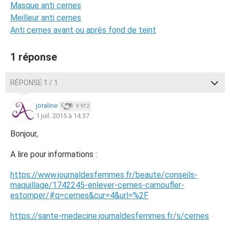
Masque anti cernes
Meilleur anti cernes
Anti cernes avant ou après fond de teint
1 réponse
RÉPONSE 1 / 1
joraline
9 912
1 juil. 2015 à 14:37
Bonjour,
A lire pour informations :
https://www.journaldesfemmes.fr/beaute/conseils-
maquillage/1742245-enlever-cernes-camoufler-
estomper/#q=cernes&cur=4&url=%2F
https://sante-medecine.journaldesfemmes.fr/s/cernes