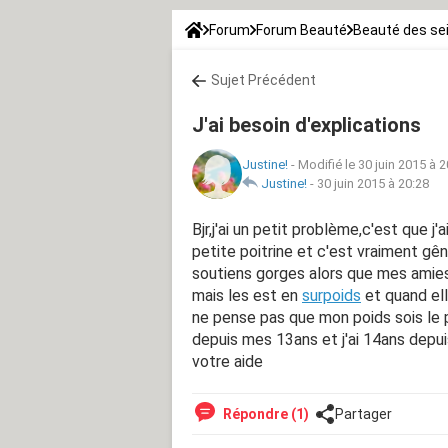
Forum
Forum Beauté
Beauté des se
Sujet Précédent
J'ai besoin d'explications
Justine!
-
Modifié le 30 juin 2015 à 2
Justine!
-
30 juin 2015 à 20:28
Bjr,j'ai un petit problème,c'est que j'
petite poitrine et c'est vraiment gên
soutiens gorges alors que mes amie
mais les est en
surpoids
et quand ell
ne pense pas que mon poids sois le p
depuis mes 13ans et j'ai 14ans depui
votre aide
Répondre (1)
Partager