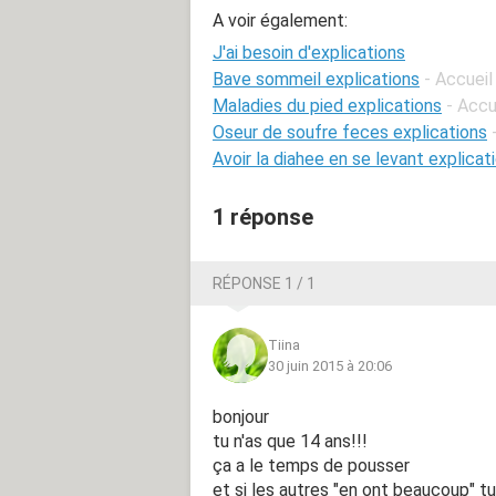
A voir également:
J'ai besoin d'explications
Bave sommeil explications
- Accueil
Maladies du pied explications
- Accu
Oseur de soufre feces explications
Avoir la diahee en se levant explicat
1 réponse
RÉPONSE 1 / 1
Tiina
30 juin 2015 à 20:06
bonjour
tu n'as que 14 ans!!!
ça a le temps de pousser
et si les autres "en ont beaucoup" 