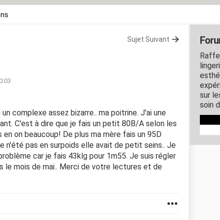
ins
Foru
Sujet Suivant
Raffe
linge
esthé
0:03
expér
sur l
soin d
ai un complexe assez bizarre.. ma poitrine. J'ai une
ant. C'est à dire que je fais un petit 80B/A selon les
s en on beaucoup! De plus ma mère fais un 95D
e n'été pas en surpoids elle avait de petit seins.. Je
roblème car je fais 43klg pour 1m55. Je suis régler
s le mois de mai.. Merci de votre lectures et de