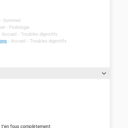
 - Sommeil
eil - Podologie
- Accueil - Troubles digestifs
ions
- Accueil - Troubles digestifs
tu t'en fous complètement