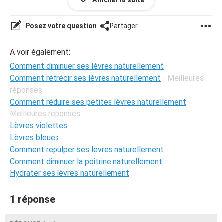
Afficher la suite
voici une photo de mes levres,je sais que l'image n'est pas
tres clair mais on peut distinguer la partie gonfler de ma
bouche :
Posez votre question
Partager
A voir également:
Comment diminuer ses lèvres naturellement
Comment rétrécir ses lèvres naturellement
- Meilleures
réponses
Comment réduire ses petites lèvres naturellement
-
Meilleures réponses
Lèvres violettes
Lèvres bleues
Comment repulper ses levres naturellement
Comment diminuer la poitrine naturellement
Hydrater ses lèvres naturellement
1 réponse