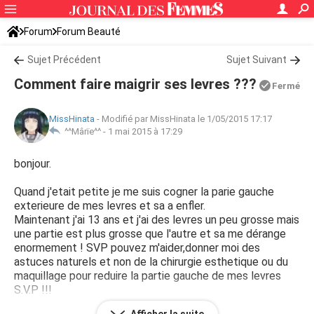
Forum
Forum Beauté
Sujet Précédent
Sujet Suivant
Comment faire maigrir ses levres ???
Fermé
MissHinata
-
Modifié par MissHinata le 1/05/2015 17:17
^^Mârïe^^ -
1 mai 2015 à 17:29
bonjour.
Quand j'etait petite je me suis cogner la parie gauche
exterieure de mes levres et sa a enfler.
Maintenant j'ai 13 ans et j'ai des levres un peu grosse mais
une partie est plus grosse que l'autre et sa me dérange
enormement ! SVP pouvez m'aider,donner moi des
astuces naturels et non de la chirurgie esthetique ou du
maquillage pour reduire la partie gauche de mes levres
S.V.P !!!