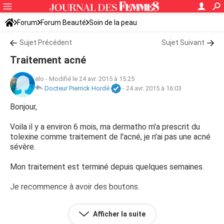
Forum
Forum Beauté
Soin de la peau
Sujet Précédent
Sujet Suivant
Traitement acné
elo
-
Modifié le 24 avr. 2015 à 15:25
Docteur Pierrick Hordé
-
24 avr. 2015 à 16:03
Bonjour,
Voila il y a environ 6 mois, ma dermatho m'a prescrit du
tolexine comme traitement de l'acné, je n'ai pas une acné
sévère.
Mon traitement est terminé depuis quelques semaines.
Je recommence à avoir des boutons.
Ma question est la suivante: ce médicament agit-il
Afficher la suite
seulement pendant la période où on le prend, ou alors