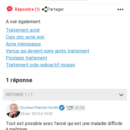
doit-il agir à long terme même après la fin du traitement ?
Dois-je prendre ce traitement toute ma vie pour éviter
Répondre (1)
Partager
l'acné ?
A voir également:
Traitement acné
Cure zinc acné avis
Acne ménopause
Verrue qui devient noire après traitement
Psoriasis traitement
Traitement iode radioactif risques
1 réponse
RÉPONSE 1 / 1
Docteur Pierrick Hordé
28 236
24 avr. 2015 à 16:03
Tout est possible avec l'acné qui est une maladie difficile
à maîtriser