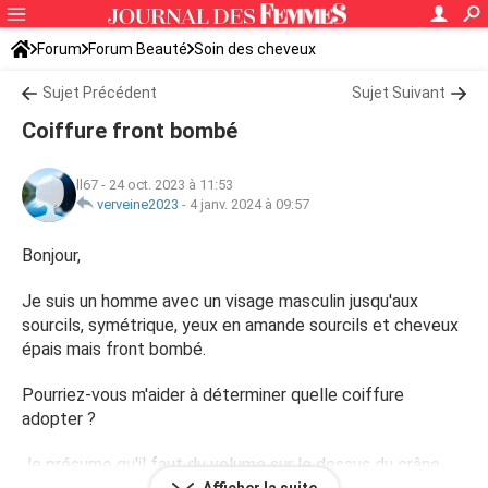
Forum
Forum Beauté
Soin des cheveux
Sujet Précédent
Sujet Suivant
Coiffure front bombé
ll67
-
24 oct. 2023 à 11:53
verveine2023
-
4 janv. 2024 à 09:57
Bonjour,
Je suis un homme avec un visage masculin jusqu'aux
sourcils, symétrique, yeux en amande sourcils et cheveux
épais mais front bombé.
Pourriez-vous m'aider à déterminer quelle coiffure
adopter ?
Je présume qu'il faut du volume sur le dessus du crâne