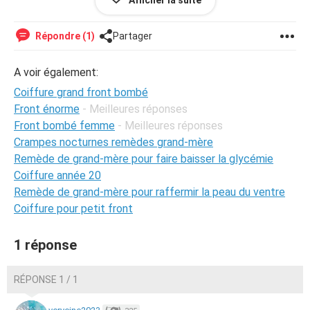
avec une frange
Afficher la suite
Ayant des pommettes légèrement sayantes le mieux
Répondre (1)
Partager
selon moi serait des cheveux mi longs avec un "déport" en
volume des chevaux à gauche et à droite sur le devant,
A voir également:
pattes plates sans être courtes, nuque courte.
Coiffure grand front bombé
Je suis un profane sur ce type de sujet, à disposition pour
Front énorme
- Meilleures réponses
tout renseignement complémentaire.
Front bombé femme
- Meilleures réponses
Crampes nocturnes remèdes grand-mère
Merci pour votre aide
Remède de grand-mère pour faire baisser la glycémie
Coiffure année 20
Cordialement
Remède de grand-mère pour raffermir la peau du ventre
Coiffure pour petit front
1 réponse
RÉPONSE 1 / 1