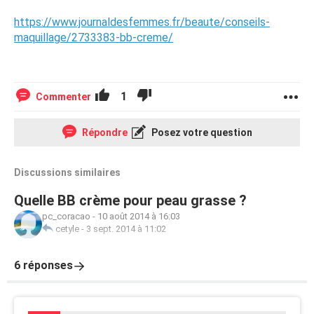
https://www.journaldesfemmes.fr/beaute/conseils-
maquillage/2733383-bb-creme/
1
Commenter
Répondre
Posez votre question
Discussions similaires
Quelle BB crème pour peau grasse ?
pc_coracao
-
10 août 2014 à 16:03
cetyle
-
3 sept. 2014 à 11:02
6 réponses