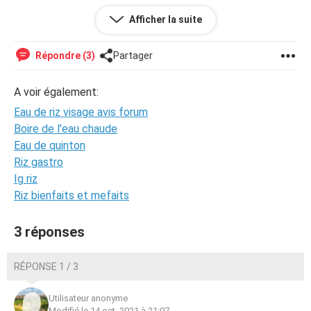
Afficher la suite
Cerait-ce possible de recevoir des conseils pour pouvoir
me mettre en valeur car je ne sait pas comment faire.
Répondre (3)
Partager
Merci d'avance
A voir également:
Eau de riz visage avis forum
Boire de l'eau chaude
Eau de quinton
Riz gastro
Ig riz
Riz bienfaits et mefaits
3 réponses
RÉPONSE 1 / 3
Utilisateur anonyme
Modifié le 14 oct. 2021 à 21:07