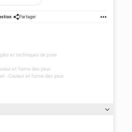
ble me convenir... Est-ce que je dois vraiment m'en
estion
Partager
ongles et techniques de pose
Couleur et forme des yeux
eil - Couleur et forme des yeux