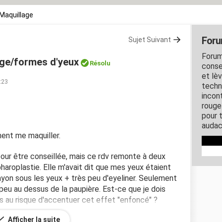
Maquillage
Foru
Sujet Suivant
Forum
age/formes d'yeux
Résolu
consei
et lè
:23
techn
incon
rouge 
pour 
audac
ment me maquiller.
 pour être conseillée, mais ce rdv remonte à deux
haroplastie. Elle m'avait dit que mes yeux étaient
ayon sous les yeux + très peu d'eyeliner. Seulement
 peu au dessus de la paupière. Est-ce que je dois
és au risque d'accentuer cet effet "enfoncé" ?
Afficher la suite
autre chose, selon vous ? J'ai essayé différentes