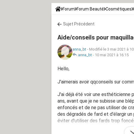
Forum
Forum Beauté
Cosmétiques
Sujet Précédent
Aide/conseils pour maquill
anna_bt
-
Modifié le 3 mai 2021 à 10
anna_bt
-
10 mai 2021 à 16:15
Hello,
J'aimerais avoir qqconseils sur com
J'ai déjà été voir une esthéticienne
ans, avant que je ne subisse une blép
enfoncés et de ne pas utiliser de cr
des dégradés de fard et d'élargir un
éviter d'utiliser des fards trop fonc
Et est-ce que je peux me permettre 