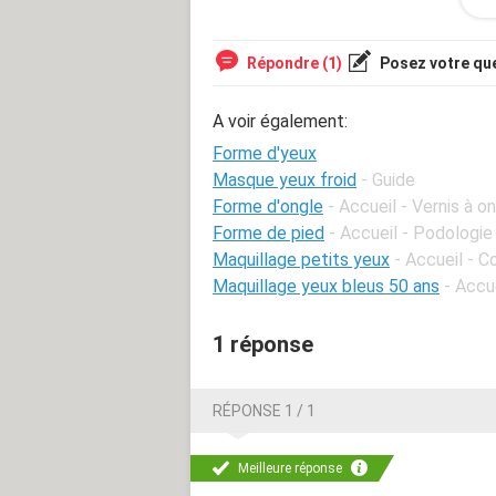
formes d'eyeliner mais aucune ne sem
passer ?
Répondre (1)
Posez votre qu
A voir également:
Forme d'yeux
Masque yeux froid
- Guide
Forme d'ongle
- Accueil - Vernis à 
Forme de pied
- Accueil - Podologie
Maquillage petits yeux
- Accueil - 
Maquillage yeux bleus 50 ans
- Accu
1 réponse
RÉPONSE 1 / 1
Meilleure réponse