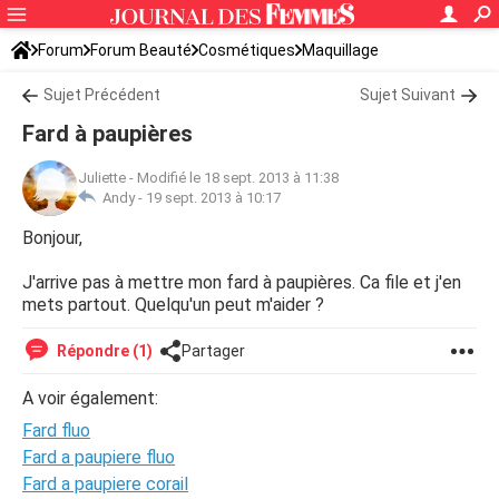
Forum
Forum Beauté
Cosmétiques
Maquillage
Sujet Précédent
Sujet Suivant
Fard à paupières
Juliette
-
Modifié le 18 sept. 2013 à 11:38
Andy -
19 sept. 2013 à 10:17
Bonjour,
J'arrive pas à mettre mon fard à paupières. Ca file et j'en
mets partout. Quelqu'un peut m'aider ?
Répondre (1)
Partager
A voir également:
Fard fluo
Fard a paupiere fluo
Fard a paupiere corail