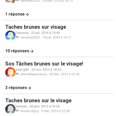
verveine2023
-
24 déc. 2024 à 16:15
1 réponse
Taches brunes sur visage
Feirouse
-
23 juil. 2016 à 14:49
verveine2023
-
10 juil. 2025 à 16:11
10 réponses
Sos Tâches brunes sur le visage!
paul-g85
-
23 nov. 2013 à 18:25
eternellejeunesse
-
28 déc. 2013 à 22:43
3 réponses
Taches brunes sur le visage
hamida
-
28 janv. 2013 à 16:28
laurenceguy
-
9 déc. 2015 à 22:00