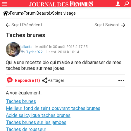
Forum
Forum Beauté
Soins visage
Sujet Précédent
Sujet Suivant
Taches brunes
lallarita
-
Modifié le 30 août 2013 à 17:25
Tycha922
-
1 sept. 2013 à 10:14
Qui a une recette bio qui m'aide à me débarasser de mes
taches brunes sur mes joues.
Répondre (1)
Partager
A voir également:
Taches brunes
Meilleur fond de teint couvrant taches brunes
Acide salicylique taches brunes
Taches brunes sur les jambes
Taches de rousseur