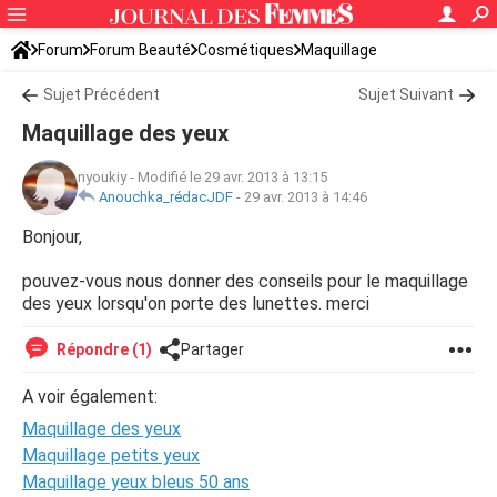
Forum
Forum Beauté
Cosmétiques
Maquillage
Sujet Précédent
Sujet Suivant
Maquillage des yeux
nyoukiy
-
Modifié le 29 avr. 2013 à 13:15
Anouchka_rédacJDF
-
29 avr. 2013 à 14:46
Bonjour,
pouvez-vous nous donner des conseils pour le maquillage
des yeux lorsqu'on porte des lunettes. merci
Répondre (1)
Partager
A voir également:
Maquillage des yeux
Maquillage petits yeux
Maquillage yeux bleus 50 ans