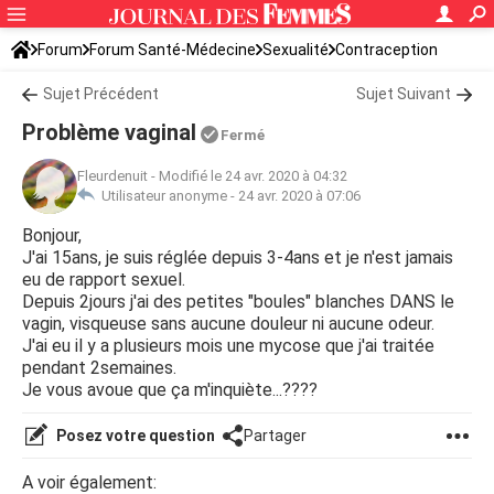
Forum
Forum Santé-Médecine
Sexualité
Contraception
Sujet Précédent
Sujet Suivant
Problème vaginal
Fermé
Fleurdenuit
-
Modifié le 24 avr. 2020 à 04:32
Utilisateur anonyme -
24 avr. 2020 à 07:06
Bonjour,
J'ai 15ans, je suis réglée depuis 3-4ans et je n'est jamais
eu de rapport sexuel.
Depuis 2jours j'ai des petites "boules" blanches DANS le
vagin, visqueuse sans aucune douleur ni aucune odeur.
J'ai eu il y a plusieurs mois une mycose que j'ai traitée
pendant 2semaines.
Je vous avoue que ça m'inquiète...????
Posez votre question
Partager
A voir également: