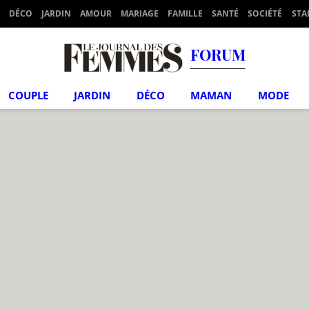
DÉCO
JARDIN
AMOUR
MARIAGE
FAMILLE
SANTÉ
SOCIÉTÉ
STA
FORUM
COUPLE
JARDIN
DÉCO
MAMAN
MODE