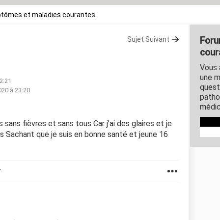
tômes et maladies courantes
Foru
Sujet Suivant
cour
Vous 
une m
2:21
quest
020 à 23:20
patho
médic
sans fièvres et sans tous Car j’ai des glaires et je
us Sachant que je suis en bonne santé et jeune 16
r