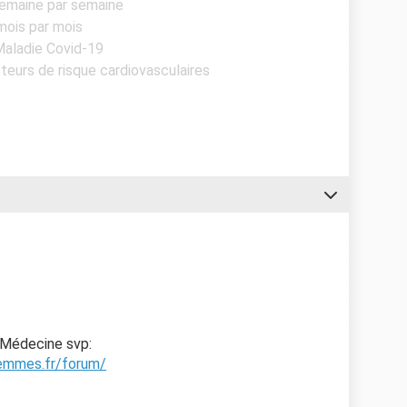
semaine par semaine
mois par mois
 Maladie Covid-19
cteurs de risque cardiovasculaires
-Médecine svp:
femmes.fr/forum/