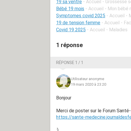
19 sa ventre
- Accueil - Grossesse 
Bébé 19 mois
- Accueil - Mon bébé 
Symptomes covid 2025
- Accueil -
19 de tension femme
- Accueil - Fa
Covid 19 2025
- Accueil - Maladies
1 réponse
RÉPONSE 1 / 1
Utilisateur anonyme
19 mars 2020 à 23:20
Bonjour
Merci de poster sur le Forum Santé
https://sante-medecine.journaldes
;)