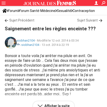
Forum
Forum Santé-Médecine
Sexualité
Contraception
Sujet Précédent
Sujet Suivant
Saignement entre les règles enceinte ???
siobhan2104
-
Modifié le 12 oct. 2014 à 03:34
siobhan2104
-
13 oct. 2014 à 22:19
Bonsoir a toute voila j'ai arrêter ma pilule en avril.. On
essaye de faire un bb ... Cela fais deux mois que j'essaie
en période d'ovulation quand j'ai arrêter ma pilule j'ai eu
des soucis de stress ...j'ai même pris anxiolytiques et anti
dépresseurs maintenant je prend plus rien et la j'ai un
saignement une semaine a l'avance j'ai peur de ce que
c'est ... J'ai mal a la tete au yeux .. Et ventre et sein
gonflé... J'ai peur que avec le stress j'ai pu tomber
enceinte est perdu bb...aider moi... Svp !
--
Afficher la suite