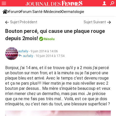
Forum
Forum Santé-Médecine
Dermatologie
Sujet Précédent
Sujet Suivant
Bouton percé, qui cause une plaque rouge
depuis 2mois!
Résolu
aufaily
-
9 juin 2014 à 14:06
aufaily
-
10 juin 2014 à 17:54
Bonjour, j'ai 14 ans, et il se trouve qu'il y a 2 mois j'ai percé
un bouton sur mon fron; et à la minute ou je l'ai percé une
plaque bleu est arrivé. Avec le temps c'est devenu rouge
et ça ne pars plus!!! Hier matin je me suis réveiller avec 2
bouton par dessus... Ma mère s'inquiète beaucoup et veux
m'en mener chez un dermatho, mais pas moi. Je précise
que ça ne me fais pas très mal... Voilà, est ce que je dois
m'inquiète, ou c'est rien du tout, une blessure superficiel ?