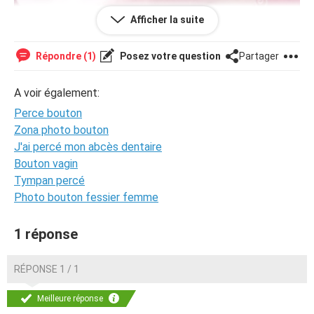
Afficher la suite
Répondre (1)
Posez votre question
Partager
A voir également:
Perce bouton
Zona photo bouton
J'ai percé mon abcès dentaire
Bouton vagin
--
Tympan percé
Posté depuis CCM Live forum pour iPhone/iPad
Photo bouton fessier femme
1 réponse
RÉPONSE 1 / 1
Meilleure réponse