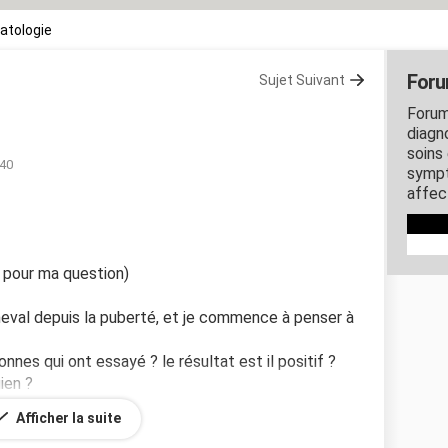
atologie
Foru
Sujet Suivant
Forum
diagn
soins
:40
sympt
affec
at pour ma question)
cheval depuis la puberté, et je commence à penser à
onnes qui ont essayé ? le résultat est il positif ?
ien ?
Afficher la suite