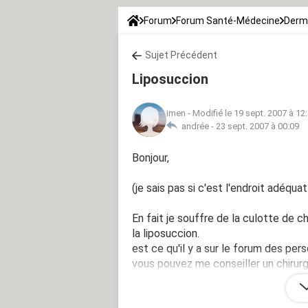
Forum
Forum Santé-Médecine
Derm
Sujet Précédent
Liposuccion
imen
-
Modifié le 19 sept. 2007 à 12
andrée -
23 sept. 2007 à 00:09
Bonjour,
(je sais pas si c'est l'endroit adéqu
En fait je souffre de la culotte de 
la liposuccion.
est ce qu'il y a sur le forum des pers
vous pouvez me conseiller un chirurg
Merci