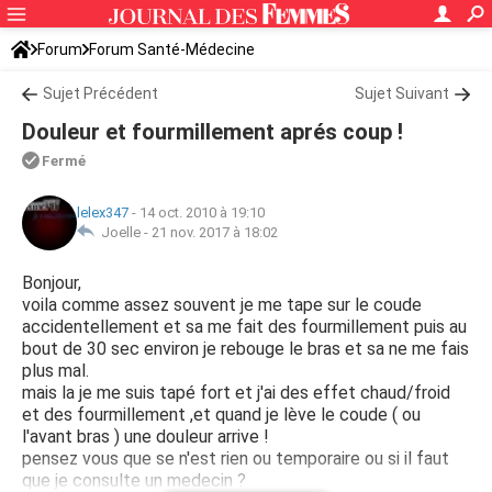
Forum
Forum Santé-Médecine
Symptômes et maladies courantes
Sujet Précédent
Sujet Suivant
Douleur et fourmillement aprés coup !
Fermé
lelex347
-
14 oct. 2010 à 19:10
Joelle -
21 nov. 2017 à 18:02
Bonjour,
voila comme assez souvent je me tape sur le coude
accidentellement et sa me fait des fourmillement puis au
bout de 30 sec environ je rebouge le bras et sa ne me fais
plus mal.
mais la je me suis tapé fort et j'ai des effet chaud/froid
et des fourmillement ,et quand je lève le coude ( ou
l'avant bras ) une douleur arrive !
pensez vous que se n'est rien ou temporaire ou si il faut
que je consulte un medecin ?