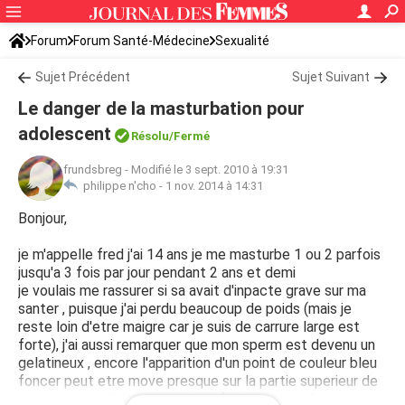
Forum
Forum Santé-Médecine
Sexualité
Sujet Précédent
Sujet Suivant
Le danger de la masturbation pour
adolescent
Résolu/Fermé
frundsbreg
-
Modifié le 3 sept. 2010 à 19:31
philippe n'cho -
1 nov. 2014 à 14:31
Bonjour,
je m'appelle fred j'ai 14 ans je me masturbe 1 ou 2 parfois
jusqu'a 3 fois par jour pendant 2 ans et demi
je voulais me rassurer si sa avait d'inpacte grave sur ma
santer , puisque j'ai perdu beaucoup de poids (mais je
reste loin d'etre maigre car je suis de carrure large est
forte), j'ai aussi remarquer que mon sperm est devenu un
gelatineux , encore l'apparition d'un point de couleur bleu
foncer peut etre move presque sur la partie superieur de
mon penis et des douleurs tres fortes sur ce dernier,