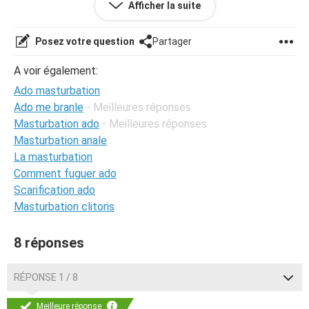
Afficher la suite
je supose que les reponses seront presque tous poster
par des adultes qui ont deja eu mon age, j'espere qu'il y
Posez votre question
Partager
aura des conseils et des bons exemples a suivre.
j'attend les reponses avec impatience !
A voir également:
merci.
Ado masturbation
Ado me branle
- Meilleures réponses
Masturbation ado
- Meilleures réponses
Masturbation anale
La masturbation
Comment fuguer ado
Scarification ado
Masturbation clitoris
8 réponses
RÉPONSE 1 / 8
Meilleure réponse