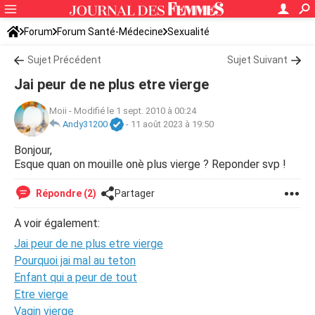
Forum
Forum Santé-Médecine
Sexualité
Sujet Précédent
Sujet Suivant
Jai peur de ne plus etre vierge
Moii
-
Modifié le 1 sept. 2010 à 00:24
Andy31200
-
11 août 2023 à 19:50
Bonjour,
Esque quan on mouille onè plus vierge ? Reponder svp !
Répondre (2)
Partager
A voir également:
Jai peur de ne plus etre vierge
Pourquoi jai mal au teton
Enfant qui a peur de tout
Etre vierge
Vagin vierge