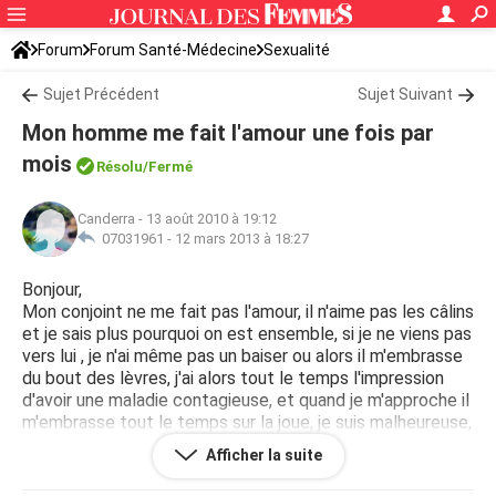
Forum
Forum Santé-Médecine
Sexualité
Sujet Précédent
Sujet Suivant
Mon homme me fait l'amour une fois par
mois
Résolu
/Fermé
Canderra
-
13 août 2010 à 19:12
07031961 -
12 mars 2013 à 18:27
Bonjour,
Mon conjoint ne me fait pas l'amour, il n'aime pas les câlins
et je sais plus pourquoi on est ensemble, si je ne viens pas
vers lui , je n'ai même pas un baiser ou alors il m'embrasse
du bout des lèvres, j'ai alors tout le temps l'impression
d'avoir une maladie contagieuse, et quand je m'approche il
m'embrasse tout le temps sur la joue, je suis malheureuse,
car dépendante de lui sentimentalement et
Afficher la suite
émotionnellement , je me sens perdue