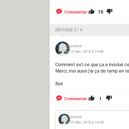
10
Commenter
RÉPONSE 3 / 4
josiane
13 déc. 2010 à 14:40
Comment est ce que ça a éviolué cet
Merci, moi aussi j'ai ça de temp en 
Bye
1
Commenter
josiane
15 déc. 2010 à 14:49