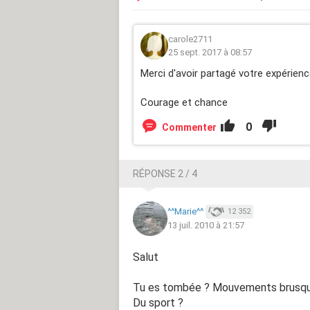
carole2711
25 sept. 2017 à 08:57
Merci d'avoir partagé votre expérienc
Courage et chance
0
Commenter
RÉPONSE 2 / 4
^^Marie^^
12 352
13 juil. 2010 à 21:57
Salut
Tu es tombée ? Mouvements brusque
Du sport ?