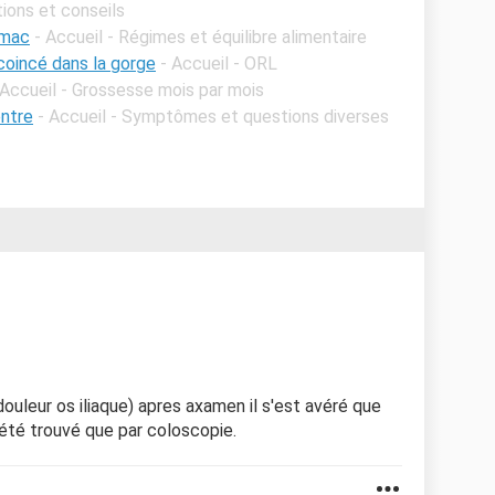
tions et conseils
omac
- Accueil - Régimes et équilibre alimentaire
coincé dans la gorge
- Accueil - ORL
 Accueil - Grossesse mois par mois
entre
- Accueil - Symptômes et questions diverses
douleur os iliaque) apres axamen il s'est avéré que
a été trouvé que par coloscopie.