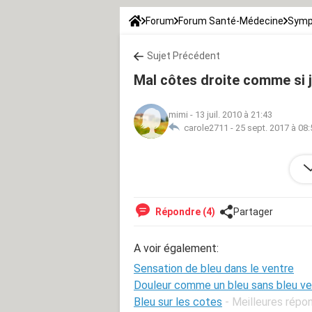
Forum
Forum Santé-Médecine
Symp
Sujet Précédent
Mal côtes droite comme si j
mimi
-
13 juil. 2010 à 21:43
carole2711 -
25 sept. 2017 à 08:
Bonsoir, c'est encore mimi ,qu elqu u
vous remerci beaucoup
Répondre (4)
Partager
A voir également:
Sensation de bleu dans le ventre
Douleur comme un bleu sans bleu ve
Bleu sur les cotes
- Meilleures répo