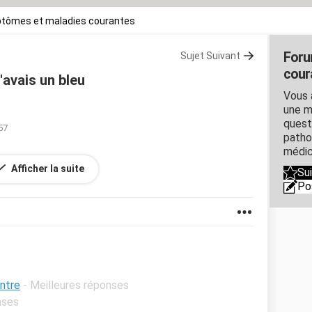
tômes et maladies courantes
Foru
Sujet Suivant
cour
'avais un bleu
Vous 
une m
quest
57
patho
médic
n pourrai me donner des réponses s'il vous plait?je
Afficher la suite
Su
Po
ntre
- Meilleures réponses
nses