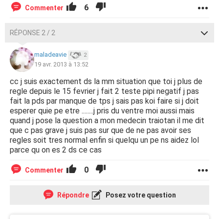
6
Commenter
RÉPONSE 2 / 2
maladeavie
2
19 avr. 2013 à 13:52
cc j suis exactement ds la mm situation que toi j plus de
regle depuis le 15 fevrier j fait 2 teste pipi negatif j pas
fait la pds par manque de tps j sais pas koi faire si j doit
esperer quie pe etre ........j pris du ventre moi aussi mais
quand j pose la question a mon medecin traiotan il me dit
que c pas grave j suis pas sur que de ne pas avoir ses
regles soit tres normal enfin si quelqu un pe ns aidez lol
parce qu on es 2 ds ce cas
0
Commenter
Répondre
Posez votre question