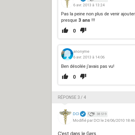
6 avr. 2013 à 13:24
Pas la peine non plus de venir ajoute
presque
3 ans
!!!
0
anonyme
6 avr. 2013 à 14:06
Ben désolée j'avais pas vu!
0
RÉPONSE 3 / 4
DCI
38 519
Modifié par DCI le 24/06/2010 18:46
C'est dans le Gers...