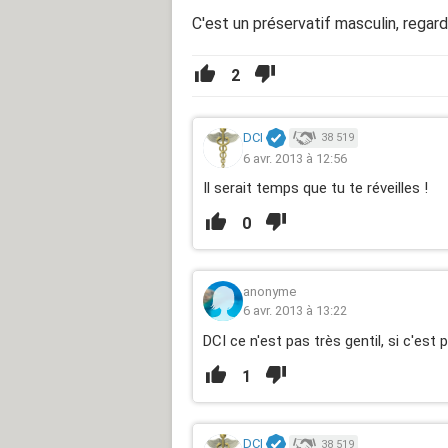
C'est un préservatif masculin, regard
2
DCI
38 519
6 avr. 2013 à 12:56
Il serait temps que tu te réveilles !
0
anonyme
6 avr. 2013 à 13:22
DCI ce n'est pas très gentil, si c'est 
1
DCI
38 519