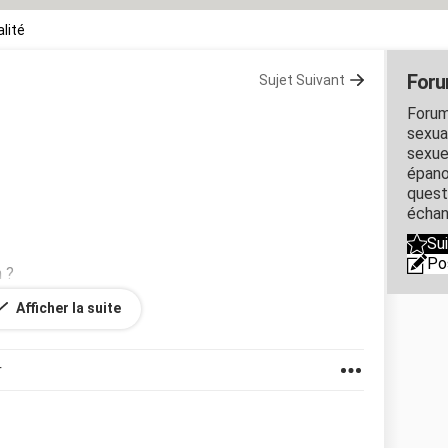
lité
Foru
Sujet Suivant
Forum
sexual
sexue
épano
quest
échan
Su
Po
m ?
Afficher la suite
r