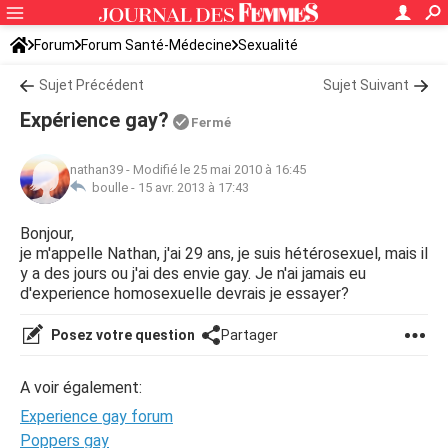
Forum
Forum Santé-Médecine
Sexualité
Sujet Précédent
Sujet Suivant
Expérience gay?
Fermé
nathan39
-
Modifié le 25 mai 2010 à 16:45
boulle -
15 avr. 2013 à 17:43
Bonjour,
je m'appelle Nathan, j'ai 29 ans, je suis hétérosexuel, mais il
y a des jours ou j'ai des envie gay. Je n'ai jamais eu
d'experience homosexuelle devrais je essayer?
Posez votre question
Partager
A voir également:
Experience gay forum
Poppers gay