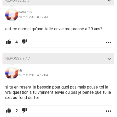
RÉPONSE 2 / 7
nathan39
25 mai 2010 à 17:33
est ce normal qu'une telle envie me prenne a 29 ans?
4
RÉPONSE 3 / 7
titi
25 mai 2010 à 17:04
si tu en resent le bessoin pour quoi pas mais pause toi la
vrai question a tu vraiment envie ou pas je pense que tu le
sait au fond de toi
2