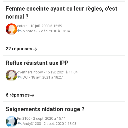
Femme enceinte ayant eu leur règles, c'est
normal ?
catera
-
18 juil. 2008 à 12:59
p.horde
-
7 déc. 2018 à 19:34
22 réponses
Reflux résistant aux IPP
overtherainbow
-
16 avr. 2021 à 11:04
DCI
-
18 avr. 2021 à 18:27
6 réponses
Saignements nidation rouge ?
Fm2106
-
2 sept. 2020 à 15:11
Andy31200
-
2 sept. 2020 à 18:03