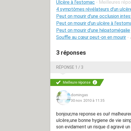
Ulcère à l'estomac
- Meilleures rép
4 symptômes révélateurs d'un ulcèr
Peut on mourir d'une occlusion intes
Peut on mourir d'un ulcère à l'estom
Peut on mourir d'une hépatomégalie
Souffle au cœur peut-on en mourir
-
3 réponses
RÉPONSE 1 / 3
Meilleure réponse
domingas
30 nov. 2010 à 11:35
bonjour,ma reponse es oui! malheure
ulcère,une bonne hygiene de vie simpo
son evidament un risque d agravé un