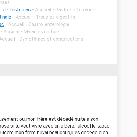
onses
e de l'estomac
- Accueil - Gastro-entérologie
tinale
- Accueil - Troubles digestifs
ac
- Accueil - Gastro-entérologie
- Accueil - Maladies du foie
 Accueil - Symptômes et complications
usement oui,mon frère est décédé suite a son
se si tu veut vivre avec un ulcere,l alcool,le tabac
 ulcere,mon frere buvai beaucoup,il es décédé d en