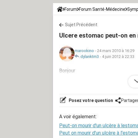
Forum
Forum Santé-Médecine
Symp
Sujet Précédent
Ulcere estomac peut-on en
marookino
-
24 mars 2010 à 16:29
dylanktm3
-
4 juin 2012 à 22:33
Bonjour
J'ai 14ans et ma mère a Ulcere je vou
pouver vous me repondre rapidema
Posez votre question
Partage
A voir également:
Peut-on mourir d'un ulcère à lestom
Peut on mourir d'un ulcère à l'estom