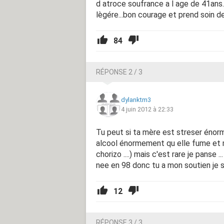
d atroce soufrance a l age de 41ans..
lègére...bon courage et prend soin de
84
RÉPONSE 2 / 3
dylanktm3
4 juin 2012 à 22:33
Tu peut si ta mère est streser énorme
alcool énormement qu elle fume et 
chorizo ....) mais c'est rare je panse .
nee en 98 donc tu a mon soutien je sa
12
RÉPONSE 3 / 3