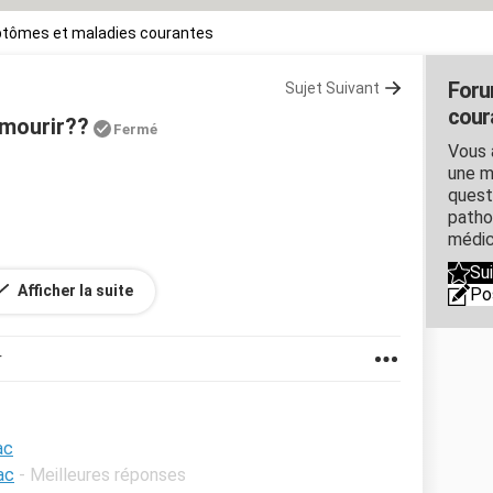
tômes et maladies courantes
Foru
Sujet Suivant
cour
 mourir??
Fermé
Vous 
une m
quest
patho
médic
Su
lais savoir si on peut en mourir SVP sa m'inquiete
Afficher la suite
Po
nt MERCI
r
ac
ac
- Meilleures réponses