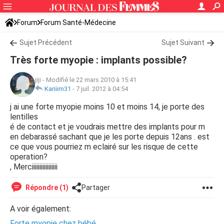
Forum
Forum Santé-Médecine
Symptômes et maladies courantes
Sujet Précédent
Sujet Suivant
Très forte myopie : implants possible?
jiji
-
Modifié le 22 mars 2010 à 15:41
Kariiim31
-
7 juil. 2012 à 04:54
j ai une forte myopie moins 10 et moins 14, je porte des
lentilles
é de contact et je voudrais mettre des implants pour m
en debarassé sachant que je les porte depuis 12ans . est
ce que vous pourriez m eclairé sur les risque de cette
operation?
, Merciiiiiiiiiiiiiiiii
Répondre (1)
Partager
A voir également:
Forte myopie chez bébé