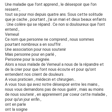
Là je craque et j'ai envie d'en parler avec des gens
Une maladie que l'ont apprend , le désespoir que l'on
atteints pour ne pas croire que ces choses là ne
ressent ,
retombent que sur moi.
tout sa pour moi depuis quatre ans. Sous cette solitude
Alors par la même occasion, j'aimerais avoir quelques
que je cache , pourtant , j'ai un mari et deux beaux enfants
réponses à des questions qui commencent à me tarauder
. Une colère qui se répand . Ce non si douloureux que l'ont
l'esprit.
entend ,
A t'on trouvé un traitement pour notre chère maladie ?
Verneuil
Peut-on avoir des aides financières ?
Ce nom que personne ne comprend , nous sommes
Peut-on être aidé vis à vis de nos emplois pour changer
pourtant nombreux a en souffrir .
de corps de métier ?
Une association pour nous soutenir
Quelle sont les aides que je peu bénéficier ?
Mais personne pour en parlé ,
Merci de m'avoir lu et je compatie toutes les personnes
Personne pour la soignée.
atteintes de cette maladie rare.
Alors a nous malade de Verneuil a nous de la répandre et
Bien cordialement Alex
de la crier pour que l'ont nous écoute et pour qu'ont
entendent nos crient de douleurs .
A vous praticien , médecin et chirurgien...
A vous tous qui avez notre désespoir entre les mains ,
nous vous demandons pas de nous guérir , mais au moins
de nous soutenir , en apprennent par coeur cette maladie ,
pour qu'un jour enfin ,
ont en parle
ont la soigne