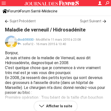
Forum
Forum Santé-Médecine
Symptômes et maladies courantes
Sujet Précédent
Sujet Suivant
Maladie de verneuil / Hidrosadénite
diodi59300
-
Modifié le 11 mars 2010 à 23:08
sofia12 -
16 mars 2015 à 13:40
Bonjour,
Je suis atteins de la maladie de Verneuil, aussi dit
Hidrosadénite, diagnostiqué en 2008.
C'est quelque chose que je commence à vivre vraiment
très mal est je vais vous dire pourquoi.
En 2008, j'ai ressenti des petits kystes qui sont devenus
des grosseurs à l'aisselle droite (dans un hôpital de
Marseille). Le chirurgien m’a donc donné rendez-vous pour
passer au bloc :
Première opération : Trou béant de la taille d'un bouchon
de bouteille avec soins par mèche tous les jours pendant
Afficher la suite
un mois ! Ce qui est assez douloureux la première