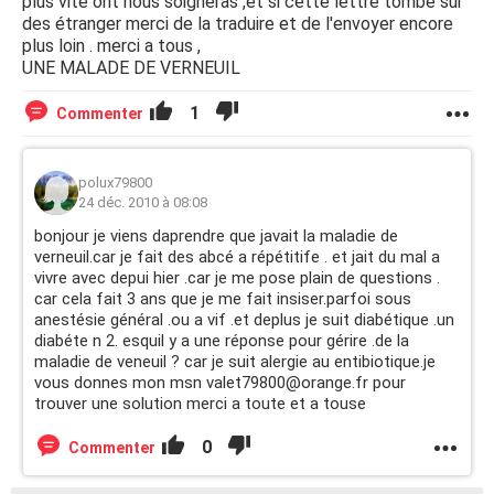
plus vite ont nous soigneras ,et si cette lettre tombe sur
des étranger merci de la traduire et de l'envoyer encore
plus loin . merci a tous ,
UNE MALADE DE VERNEUIL
1
Commenter
polux79800
24 déc. 2010 à 08:08
bonjour je viens daprendre que javait la maladie de
verneuil.car je fait des abcé a répétitife . et jait du mal a
vivre avec depui hier .car je me pose plain de questions .
car cela fait 3 ans que je me fait insiser.parfoi sous
anestésie général .ou a vif .et deplus je suit diabétique .un
diabéte n 2. esquil y a une réponse pour gérire .de la
maladie de veneuil ? car je suit alergie au entibiotique.je
vous donnes mon msn valet79800@orange.fr pour
trouver une solution merci a toute et a touse
0
Commenter