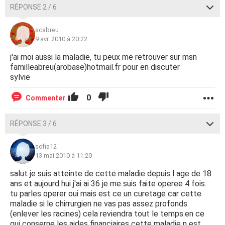
RÉPONSE 2 / 6
scabreu
9 avr. 2010 à 20:22
j'ai moi aussi la maladie, tu peux me retrouver sur msn
familleabreu(arobase)hotmail.fr pour en discuter
sylvie
0
Commenter
RÉPONSE 3 / 6
sofia12
13 mai 2010 à 11:20
salut je suis atteinte de cette maladie depuis l age de 18
ans et aujourd hui j'ai ai 36 je me suis faite operee 4 fois.
tu parles operer oui mais est ce un curetage car cette
maladie si le chirrurgien ne vas pas assez profonds
(enlever les racines) cela reviendra tout le temps.en ce
qui conserne les aides financiaires cette maladie n est