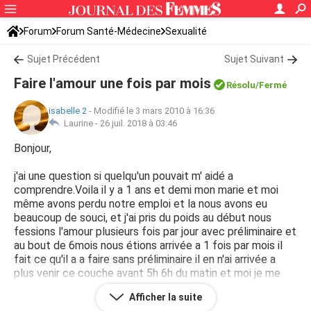
Forum
Forum Santé-Médecine
Sexualité
Sujet Précédent
Sujet Suivant
Faire l'amour une fois par mois
Résolu/Fermé
isabelle 2
-
Modifié le 3 mars 2010 à 16:36
Laurine -
26 juil. 2018 à 03:46
Bonjour,
j'ai une question si quelqu'un pouvait m' aidé a
comprendre.Voila il y a 1 ans et demi mon marie et moi
même avons perdu notre emploi et la nous avons eu
beaucoup de souci, et j'ai pris du poids au début nous
fessions l'amour plusieurs fois par jour avec préliminaire et
au bout de 6mois nous étions arrivée a 1 fois par mois il
fait ce qu'il a a faire sans préliminaire il en n'ai arrivée a
plus venir ce couche avant 5h 6h du matin et moi je me
levé a 8h pour les enfants ,je les surpris a 4h du matin
Afficher la suite
devant l'ordinateur entrain de ce branles et quand j'ai