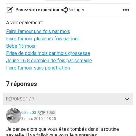
voulu des explication il me dit c'est de ta faut qu'est ce
que tu veut que je te disent,nous somme arrivée a plus
Posez votre question
Partager
savoir quoi ce dire.Aidée moi slvpl merci .
A voir également:
Isabelle 2
Faire l'amour une fois par mois
Faire l'amour plusieurs fois par jour
Bebe 13 mois
Prise de poids mois par mois grossesse
Jeûne 16 8 combien de fois par semaine
Faire l'amour sans pénétration
7 réponses
RÉPONSE 1 / 7
00lina00
6 282
3 mars 2010 à 18:25
Je pense alors que vous êtes tombés dans la routine
sexuelle. Il va falloir que vous le surpreniez.