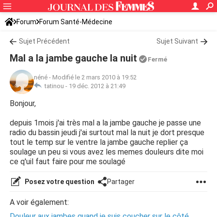
Forum
Forum Santé-Médecine
Symptômes et maladies courantes
Sujet Précédent
Sujet Suivant
Mal a la jambe gauche la nuit
Fermé
néné
-
Modifié le 2 mars 2010 à 19:52
tatinou -
19 déc. 2012 à 21:49
Bonjour,
depuis 1mois j'ai très mal a la jambe gauche je passe une
radio du bassin jeudi j'ai surtout mal la nuit je dort presque
tout le temp sur le ventre la jambe gauche replier ça
soulage un peu si vous avez les memes douleurs dite moi
ce q'uil faut faire pour me soulagé
Posez votre question
Partager
A voir également:
Douleur aux jambes quand je suis coucher sur le côté