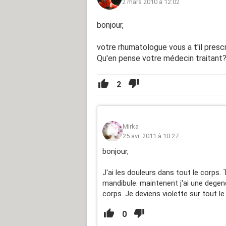
2 mars 2010 à 12:02
bonjour,
votre rhumatologue vous a t'il presc
Qu'en pense votre médecin traitant
2
Mirka
25 avr. 2011 à 10:27
bonjour,
J'ai les douleurs dans tout le corps
mandibule. maintenent j'ai une deg
corps. Je deviens violette sur tout le
0