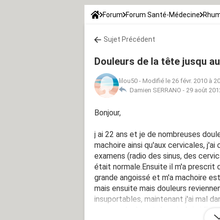
Forum
Forum Santé-Médecine
Rhum
Sujet Précédent
Douleurs de la tête jusqu a
lilou50
-
Modifié le 26 févr. 2010 à 2
Damien SERRANO -
29 août 201
Bonjour,
j ai 22 ans et je de nombreuses douleu
machoire ainsi qu'aux cervicales, j'a
examens (radio des sinus, des cervic
était normale.Ensuite il m'a prescrit
grande angoissé et m'a machoire est 
mais ensuite mais douleurs revienne
insuportables, maintenant j'ai mal da
genoux, du dos et des pieds.j ai l'i