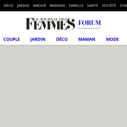
DÉCO
JARDIN
AMOUR
MARIAGE
FAMILLE
SANTÉ
SOCIÉTÉ
STA
FORUM
COUPLE
JARDIN
DÉCO
MAMAN
MODE