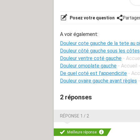
permanence et ca m'angoisse.je dois 
peut être les symptomes du maladie 
mêmes symptomes que moi qui pourra
Posez votre question
Partage
A voir également:
Douleur cote gauche de la tete au p
Douleur côté gauche sous les côtes
Douleur ventre coté gauche
- Accuei
Douleur omoplate gauche
- Accueil 
De quel coté est l'appendicite
- Acc
Douleur ovaire gauche avant règles
2 réponses
RÉPONSE 1 / 2
Meilleure réponse