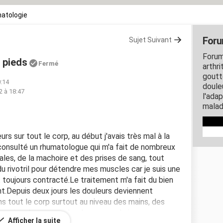
atologie
Foru
Sujet Suivant
Forum
u pieds
Fermé
arthri
goutt
0:14
douleu
2 à 18:47
l'ada
malad
rs sur tout le corp, au début j'avais très mal à la
i consulté un rhumatologue qui m'a fait de nombreux
ales, de la machoire et des prises de sang, tout
 du rivotril pour détendre mes muscles car je suis une
toujours contracté.Le traitement m'a fait du bien
nt.Depuis deux jours les douleurs deviennent
ns tout le corp surtout au niveau des mains, des
mpression de me prendre des coups de jus en
Afficher la suite