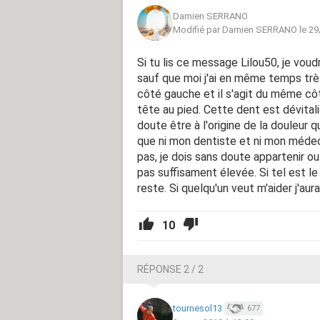
Damien SERRANO
Modifié par Damien SERRANO le 29
Si tu lis ce message Lilou50, je voud
sauf que moi j'ai en même temps tr
côté gauche et il s'agit du même c
tête au pied. Cette dent est dévitali
doute être à l'origine de la douleur
que ni mon dentiste et ni mon médeci
pas, je dois sans doute appartenir ou 
pas suffisament élevée. Si tel est le
reste. Si quelqu'un veut m'aider j'aur
10
RÉPONSE 2 / 2
tournesol13
677