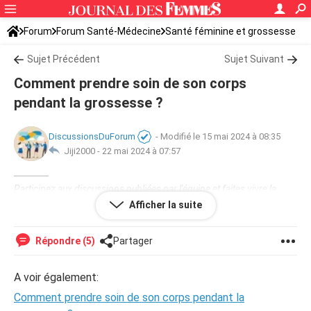
Forum
Forum Santé-Médecine
Santé féminine et grossesse
Sujet Précédent
Sujet Suivant
Comment prendre soin de son corps
pendant la grossesse ?
DiscussionsDuForum
-
Modifié le 15 mai 2024 à 08:35
Jiji2000 -
22 mai 2024 à 07:57
Participez aux discussions publiées par l'équipe et faites vivre la
communauté !
Afficher la suite
Répondre (5)
Partager
A voir également:
Comment prendre soin de son corps pendant la