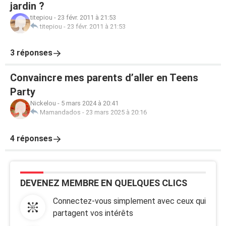
jardin ?
titepiou
-
23 févr. 2011 à 21:53
titepiou
-
23 févr. 2011 à 21:53
3 réponses
Convaincre mes parents d’aller en Teens
Party
Nickelou
-
5 mars 2024 à 20:41
Mamandados
-
23 mars 2025 à 20:16
4 réponses
DEVENEZ MEMBRE EN QUELQUES CLICS
Connectez-vous simplement avec ceux qui
partagent vos intérêts