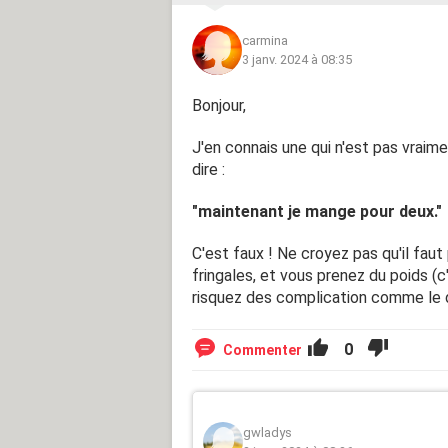
carmina
3 janv. 2024 à 08:35
Bonjour,
J'en connais une qui n'est pas vraim
dire :
"maintenant je mange pour deux."
C'est faux ! Ne croyez pas qu'il fau
fringales, et vous prenez du poids (
risquez des complication comme le 
0
Commenter
gwladys