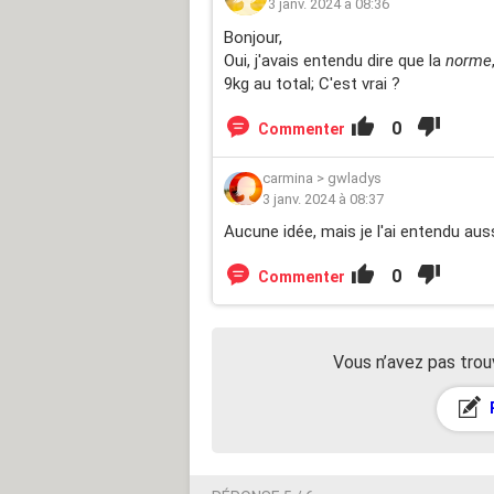
3 janv. 2024 à 08:36
Bonjour,
Oui, j'avais entendu dire que la
norme
9kg au total; C'est vrai ?
0
Commenter
carmina
>
gwladys
3 janv. 2024 à 08:37
Aucune idée, mais je l'ai entendu auss
0
Commenter
Vous n’avez pas trou