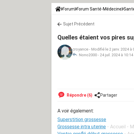
Forum
Forum Santé-Médecine
Santé
Sujet Précédent
Quelles étaient vos pires su
croyance
-
Modifié le 2 janv. 2024 à 
Nono2000 -
24 juil. 2024 à 10:14
Répondre (6)
Partager
A voir également:
Superstition grossesse
Grossesse intra uterine
- Accueil - 
Ventre gonflé début grossesse
- Ac