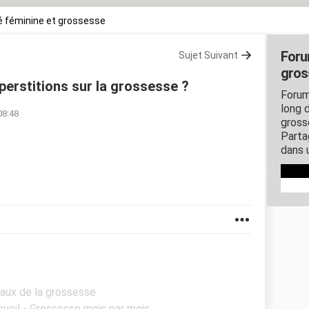
 féminine et grossesse
Foru
Sujet Suivant
gros
perstitions sur la grossesse ?
Forum
long d
08:48
gross
Parta
dans 
Maux de la grossesse
cueil - Grossesse mois par mois