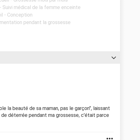
 - Suivi médical de la femme enceinte
il - Conception
limentation pendant la grossesse
 vole la beauté de sa maman, pas le garçon", laissant
te de déterrée pendant ma grossesse, c'était parce