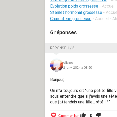
Évolution poids grossesse
- Accueil
Sterilet hormonal grossesse
- Accue
Charcuterie grossesse
- Accueil - A
6 réponses
RÉPONSE 1 / 6
olivine
2 janv. 2024 à 08:50
Bonjour,
On m'a toujours dit "une petite fille
sous entendre que si j'avais une tê
que j'attendais une fille... râté ! ^^
0
Commenter