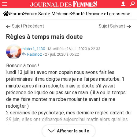
Forum
Forum Santé-Médecine
Santé féminine et grossesse
Sujet Précédent
Sujet Suivant
Règles à temps mais doute
mister1_1130
-
Modifié le 26 juil. 2020 à 22:33
Radinoz
-
27 juil. 2020 à 06:22
Bonsoir à tous !
lundi 13 juillet avec mon copain nous avons fait les
préliminaires. il ma doigte mais je ne l'ai pas masturbe, 1
minute après il ma redoigte mais je doute s'il yavait
présence de liquide ou pas sur sa main. ( il a eu le temps
de me faire monter ma robe moulante avant de me
redoigter )
2 semaines de psychotage, mes dernière règles datant du
29 juin, elles ont débarqué aujourd'hui matin alors qu'elles
devaient débarquer demain (petit détail) mais elles ne
Afficher la suite
sont vraiment vraiment pas abondantes (normalement