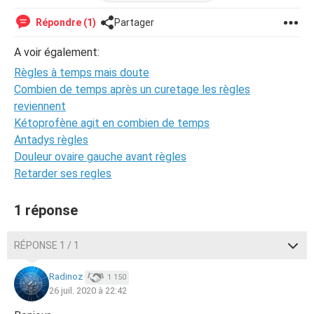
2/3 serviettes par jour ne me suffisent pas et la 1 m'a
suffit)
Répondre (1)
Partager
a noter que j'ai quand même mal au ventre un peu.
A voir également:
Règles à temps mais doute
Est ce que je peux être enceinte ????
Combien de temps après un curetage les règles
merci de me répondre bisous xxx
reviennent
Kétoprofène agit en combien de temps
Antadys règles
Douleur ovaire gauche avant règles
Retarder ses regles
1 réponse
RÉPONSE 1 / 1
Radinoz
1 150
26 juil. 2020 à 22:42